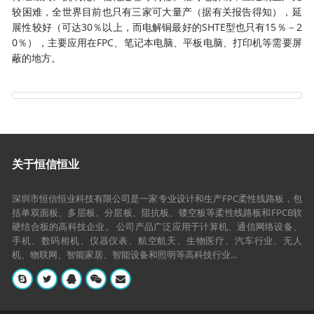
较困难，全世界目前也只有三家可大量产（据有关报告得知），延
展性较好（可达30％以上，而电解铜最好的SHTE型也只有15％－2
0％），主要应用在FPC、笔记本电脑、平板电脑、打印机等需要屏
蔽的地方。
关于恒信恒业
深圳市恒信恒业科技有限公司是一家专业设计和生产FPC柔性线路板，包
括单双面板、多层板、分层板、阻抗板、镂空板等柔性线路板和FPCB软
硬结合板的高科技企业。 公司产品广泛应用于计算机、通信网络设备、
手机、数码相机、仪器仪表、航空航天、生物医疗、汽车行业、无人
机、物联网、智能家居、智能设备和照明等高科技行业...