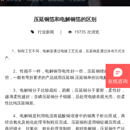
压延铜箔和电解铜箔的区别
行业新闻
|
19735 次浏览
1、制程工艺不同，电解是通过电镀工艺完成，压延铜是通过涂布方式生
产。
2、性能不一样，电解铜导电性好一些，压延铜绕曲性要好一
些，一般有弯折要求的产品就用压延铜.压延铜单价比电解铜要贵。
在线咨询
3、电解铜分子比较疏松，易断；压延铜分子紧密，柔性好，
越薄柔性越好；含磷压延铜分子细腻，后处理电镀表观光亮，但柔
性比纯压延铜差。
4、电解铜是利用电流将硫酸铜溶液中的铜离子析出而成，再
经抗氧化及粗化处理等制程后完成。压延铜则是用铜锭碾压而成，
再经锻火、抗氧化、粗化处理等制程。相对电解铜，压延铜生产比